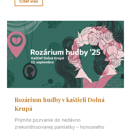
Čítať viac
Rozárium hudby v kaštieli Dolná
Krupá
Prijmite pozvanie do nedávno
zrekonštruovanej pamiatky – honosného