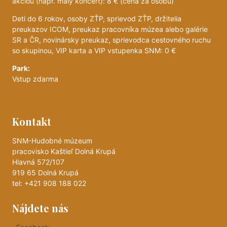
akciou (napr. malý koncert): 8 € (cena za osobu)
Deti do 6 rokov, osoby ZŤP, sprievod ZŤP, držitelia
preukazov ICOM, preukaz pracovníka múzea alebo galérie
SR a ČR, novinársky preukaz, sprievodca cestovného ruchu
so skupinou, VIP karta a VIP vstupenka SNM: 0 €
Park:
Vstup zdarma
Kontakt
SNM-Hudobné múzeum
pracovisko Kaštieľ Dolná Krupá
Hlavná 572/107
919 65 Dolná Krupá
tel: +421 908 188 022
Nájdete nás