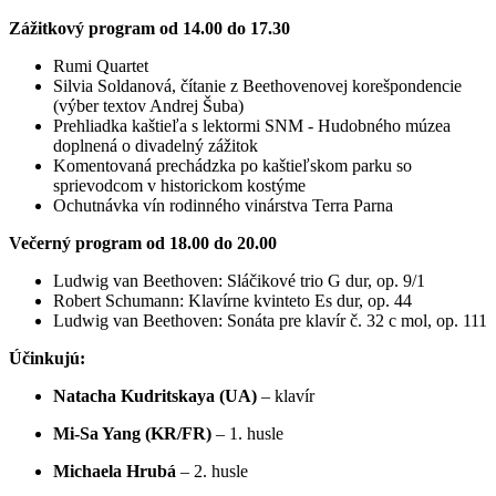
Zážitkový program od 14.00 do 17.30
Rumi Quartet
Silvia Soldanová, čítanie z Beethovenovej korešpondencie
(výber textov Andrej Šuba)
Prehliadka kaštieľa s lektormi SNM - Hudobného múzea
doplnená o divadelný zážitok
Komentovaná prechádzka po kaštieľskom parku so
sprievodcom v historickom kostýme
Ochutnávka vín rodinného vinárstva Terra Parna
Večerný program od 18.00 do 20.00
Ludwig van Beethoven: Sláčikové trio G dur, op. 9/1
Robert Schumann: Klavírne kvinteto Es dur, op. 44
Ludwig van Beethoven: Sonáta pre klavír č. 32 c mol, op. 111
Účinkujú:
Natacha Kudritskaya (UA)
– klavír
Mi-Sa Yang (KR/FR)
– 1. husle
Michaela Hrubá
– 2. husle