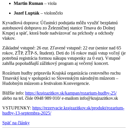
Martin Ruman
– viola
Jozef Lupták
– violončelo
Kyvadlová doprava: Účastníci podujatia môžu využiť bezplatnú
autobusovú dobpravu zo Železničnej stanice Trnava do Dolnej
Krupej a späť, ktorá bude nadväzovať na príchody a odchody
vlakov.
Základné vstupné: 26 eur. Zľavené vstupné: 22 eur (senior nad 65
rokov, ZŤP, ZŤP-S, študent). Deti do 16 rokov majú vstup voľný (je
potrebná registrácia formou nákupu vstupenky za 0 eur). Vstupné
zahŕňa popoludňajší zážitkový program aj večerný koncert.
Rozárium hudby pripravila Krajská organizácia cestovného ruchu
Trnavský kraj v spolupráci so Slovenským národným múzeom –
Hudobným múzeom a festivalom Konvergencie.
Bližšie info:
https://krajzazitkov.sk/kampan/rozarium-hudby-25/
alebo na tel. čísle 0948 989 010/ e-mailom info@krajzazitkov.sk
VSTUPENKY:
https://rezervacie.krajzazitkov.sk/produkt/rozarium-
hudby-13-septembra-2025/
Späť na články