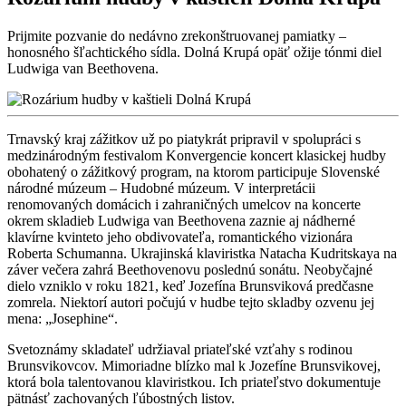
Prijmite pozvanie do nedávno zrekonštruovanej pamiatky –
honosného šľachtického sídla. Dolná Krupá opäť ožije tónmi diel
Ludwiga van Beethovena.
Trnavský kraj zážitkov už po piatykrát pripravil v spolupráci s
medzinárodným festivalom Konvergencie koncert klasickej hudby
obohatený o zážitkový program, na ktorom participuje Slovenské
národné múzeum – Hudobné múzeum. V interpretácii
renomovaných domácich i zahraničných umelcov na koncerte
okrem skladieb Ludwiga van Beethovena zaznie aj nádherné
klavírne kvinteto jeho obdivovateľa, romantického vizionára
Roberta Schumanna. Ukrajinská klaviristka Natacha Kudritskaya na
záver večera zahrá Beethovenovu poslednú sonátu. Neobyčajné
dielo vzniklo v roku 1821, keď Jozefína Brunsviková predčasne
zomrela. Niektorí autori počujú v hudbe tejto skladby ozvenu jej
mena: „Josephine“.
Svetoznámy skladateľ udržiaval priateľské vzťahy s rodinou
Brunsvikovcov. Mimoriadne blízko mal k Jozefíne Brunsvikovej,
ktorá bola talentovanou klaviristkou. Ich priateľstvo dokumentuje
pätnásť zachovaných ľúbostných listov.