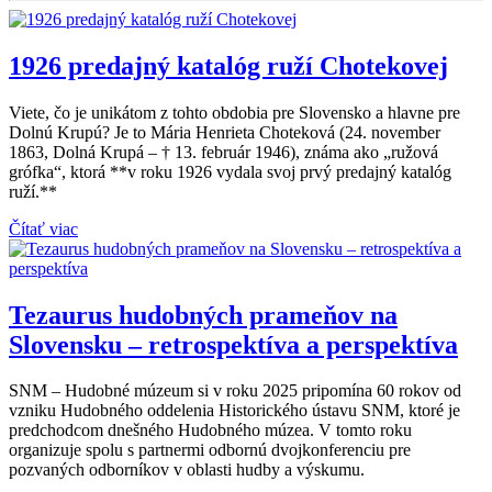
1926 predajný katalóg ruží Chotekovej
Viete, čo je unikátom z tohto obdobia pre Slovensko a hlavne pre
Dolnú Krupú? Je to Mária Henrieta Choteková (24. november
1863, Dolná Krupá – † 13. február 1946), známa ako „ružová
grófka“, ktorá **v roku 1926 vydala svoj prvý predajný katalóg
ruží.**
Čítať viac
Tezaurus hudobných prameňov na
Slovensku – retrospektíva a perspektíva
SNM – Hudobné múzeum si v roku 2025 pripomína 60 rokov od
vzniku Hudobného oddelenia Historického ústavu SNM, ktoré je
predchodcom dnešného Hudobného múzea. V tomto roku
organizuje spolu s partnermi odbornú dvojkonferenciu pre
pozvaných odborníkov v oblasti hudby a výskumu.