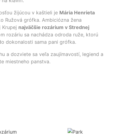
na klavíri.
ťou žijúcou v kaštieli je
Mária Henrieta
ako Ružová grófka. Ambiciózna žena
j Krupej
najväčšie rozárium v Strednej
om rozáriu sa nachádza odroda ruže, ktorú
do dokonalosti sama pani grófka.
u a dozviete sa veľa zaujímavostí, legiend a
te miestneho panstva.