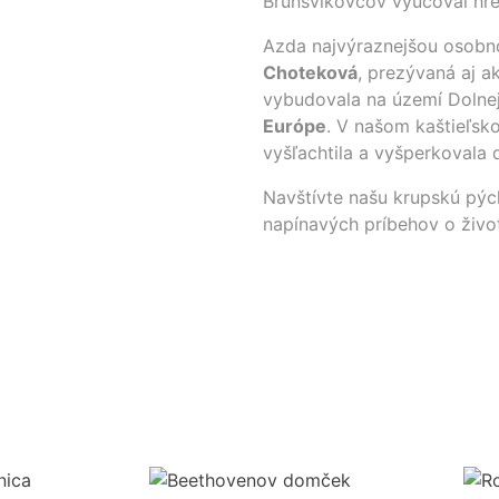
Brunsvikovcov vyučoval hre 
Azda najvýraznejšou osobnos
Choteková
, prezývaná aj 
vybudovala na území Dolne
Európe
. V našom kaštieľsk
vyšľachtila a vyšperkovala 
Navštívte našu krupskú pých
napínavých príbehov o živo