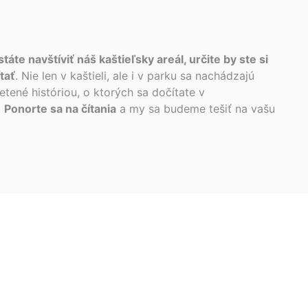
táte navštíviť náš kaštieľsky areál, určite by ste si
tať
. Nie len v kaštieli, ale i v parku sa nachádzajú
tené históriou, o ktorých sa dočítate v
.
Ponorte sa na čítania
a my sa budeme tešiť na vašu