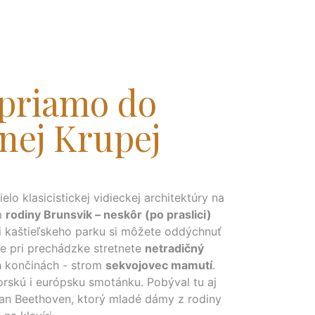
 priamo do
nej Krupej
elo klasicistickej vidieckej architektúry na
m
rodiny Brunsvik – neskôr (po praslici)
 kaštieľskeho parku si môžete oddýchnuť
e pri prechádzke stretnete
netradičný
 končinách - strom
sekvojovec mamutí
.
horskú i európsku smotánku. Pobýval tu aj
n Beethoven, ktorý mladé dámy z rodiny