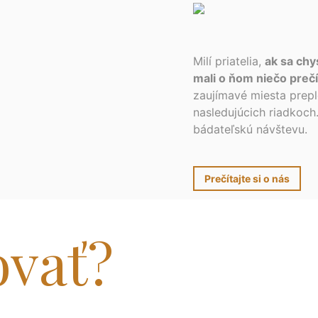
Milí priatelia,
ak sa chys
mali o ňom niečo prečí
zaujímavé miesta preple
nasledujúcich riadkoch
bádateľskú návštevu.
Prečítajte si o nás
ovať?