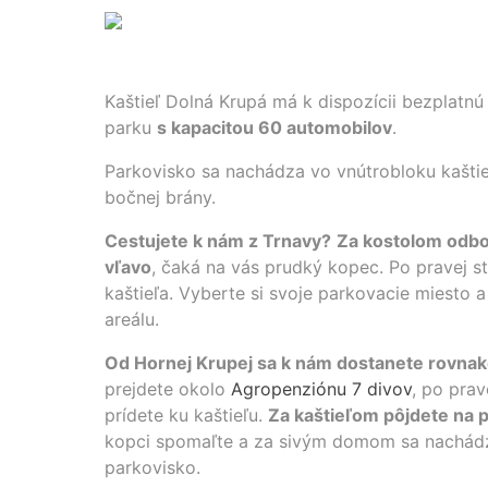
Kaštieľ Dolná Krupá má k dispozícii bezplatnú
parku
s kapacitou 60 automobilov
.
Parkovisko sa nachádza vo vnútrobloku kašti
bočnej brány.
Cestujete k nám z Trnavy?
Za kostolom odbo
vľavo
, čaká na vás prudký kopec. Po pravej s
kaštieľa. Vyberte si svoje parkovacie miesto 
areálu.
Od Hornej Krupej sa k nám dostanete rovnak
prejdete okolo
Agropenziónu 7 divov
, po prav
prídete ku kaštieľu.
Za kaštieľom pôjdete na 
kopci spomaľte a za sivým domom sa nachádz
parkovisko.