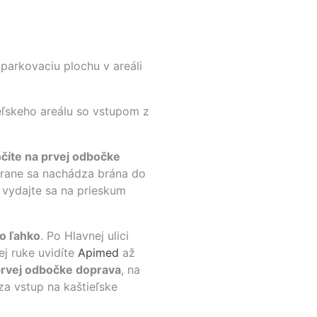
 parkovaciu plochu v areáli
eľskeho areálu so vstupom z
číte na prvej odbočke
trane sa nachádza brána do
a vydajte sa na prieskum
o ľahko
. Po Hlavnej ulici
ej ruke uvidíte
Apimed
až
prvej odbočke doprava
, na
a vstup na kaštieľske