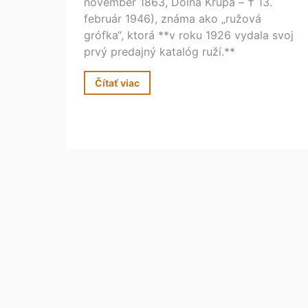
november 1863, Dolná Krupá – † 13.
február 1946), známa ako „ružová
grófka“, ktorá **v roku 1926 vydala svoj
prvý predajný katalóg ruží.**
Čítať viac