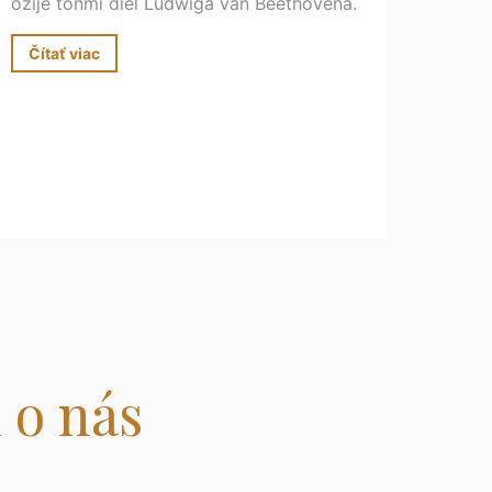
ožije tónmi diel Ludwiga van Beethovena.
Čítať viac
 o nás