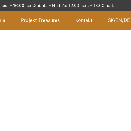
 hod. – 16:00 hod.
Sobota – Nedeľa: 12:00 hod. – 18:00 hod.
ria
Projekt Treasures
Kontakt
SK
/
EN
/
DE
rupá