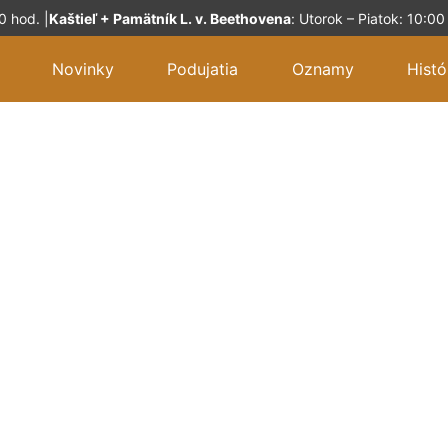
0 hod. |
Kaštieľ + Pamätník L. v. Beethovena
:
Utorok – Piatok: 10:00
Novinky
Podujatia
Oznamy
Histó
tieľ Dolná K