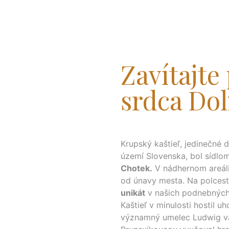
Zavítajte
srdca Dol
Krupský kaštieľ, jedinečné di
území Slovenska, bol sídlo
Chotek.
V nádhernom areáli
od únavy mesta. Na polcest
unikát
v našich podnebných
Kaštieľ v minulosti hostil u
významný umelec Ludwig va